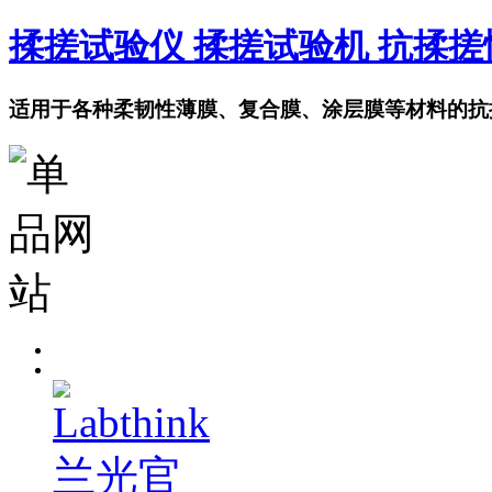
揉搓试验仪 揉搓试验机 抗揉
适用于各种柔韧性薄膜、复合膜、涂层膜等材料的抗