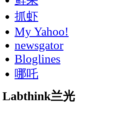
抓虾
My Yahoo!
newsgator
Bloglines
哪吒
Labthink兰光