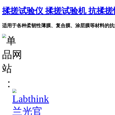
揉搓试验仪 揉搓试验机 抗揉
适用于各种柔韧性薄膜、复合膜、涂层膜等材料的抗