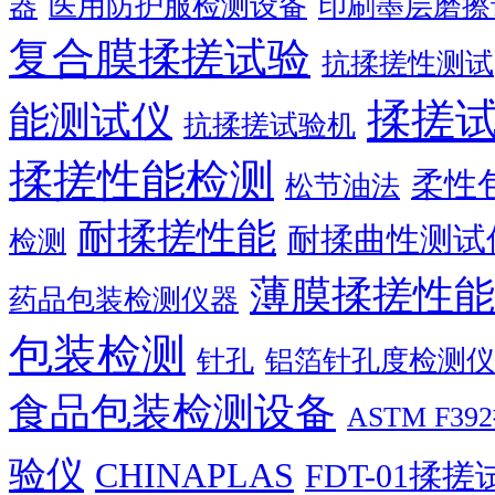
器
医用防护服检测设备
印刷墨层磨擦
复合膜揉搓试验
抗揉搓性测试
揉搓
能测试仪
抗揉搓试验机
揉搓性能检测
柔性
松节油法
耐揉搓性能
耐揉曲性测试
检测
薄膜揉搓性能
药品包装检测仪器
包装检测
针孔
铝箔针孔度检测仪
食品包装检测设备
ASTM F
验仪
CHINAPLAS
FDT-01揉