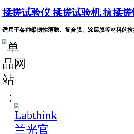
揉搓试验仪 揉搓试验机 抗揉
适用于各种柔韧性薄膜、复合膜、涂层膜等材料的抗