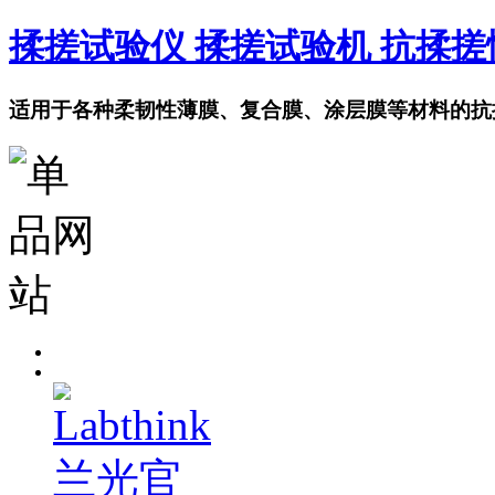
揉搓试验仪 揉搓试验机 抗揉
适用于各种柔韧性薄膜、复合膜、涂层膜等材料的抗