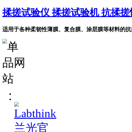
揉搓试验仪 揉搓试验机 抗揉
适用于各种柔韧性薄膜、复合膜、涂层膜等材料的抗