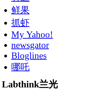
鲜果
抓虾
My Yahoo!
newsgator
Bloglines
哪吒
Labthink兰光