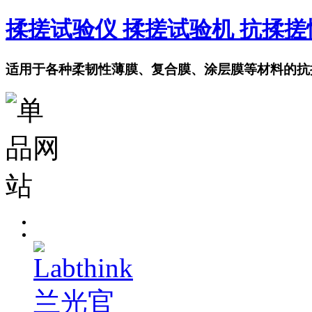
揉搓试验仪 揉搓试验机 抗揉
适用于各种柔韧性薄膜、复合膜、涂层膜等材料的抗