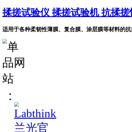
揉搓试验仪 揉搓试验机 抗揉
适用于各种柔韧性薄膜、复合膜、涂层膜等材料的抗