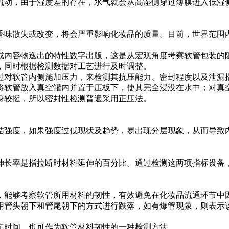
流动，由于湿度差的存在，水气就会从高湿侧穿过薄膜进入低湿
味散失或改变，将会严重影响化妆品的质量。目前，世界范围内
内容物逸出的特性数字出版，这是从宏观角度考察软管包装的阻
，同时根据检测数据对工艺进行及时调整。
对软管内侧施加压力，来检测其抗压能力、密封程度以及泄漏指
将软管放入真空罐内并置于压板下，使其完全浸没在水中；对真
身较挺，所以密封性检测普遍采用正压法。
强度，如果强度过低现状及趋势，易出现分层现象，从而导致内
长率是指拉断时材料延伸的百分比。通过检测这两项指标设备，
能够考察软管所用材料的韧性，有效避免在化妆品流通环节中因
用管头朝下和管尾朝下的方式进行跌落，如有爆管现象，则表示
时间，也可作为软管材料韧性的一种检测方法。