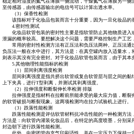
稳定相对湿度的氮气在薄膜一侧流动，干燥氮气在薄膜另一侧
至传感器，由传感器输出的电信号可以计算出透水率。
（3）保香性检测
该指标对于化妆品包装而言十分重要，因为一旦化妆品的香
4.密封性测试
化妆品软管包装的密封性主要是指软管防止其他物质进入或
泄漏的概率较高。要想解决这个问题，需要严格控制生产工艺
常用的密封性检测方法有正压法和负压法两种。正压法通过
负压法一般在水中进行，其方法是：在真空罐内放入适量水，
则表示其没有完全密封。对于化妆品软管包装而言，由于其本
5.其他物理性能指标的检测
（1）层间剥离强度检测
层间剥离强度是指共挤出软管或复合软管层与层之间的黏结
上下夹具，进行T型剥离，并测试其剥离强度。
（2）拉伸强度和断裂伸长率检测 排版
拉伸强度是指材料在拉断前所能承受的最大应力值，断裂伸
的软管破损与断裂现象。这两项检测均在拉力试验机上进行。
（3）跌落性能检测
跌落性能检测是评估软管材料抗冲击性能的一种检测方法，
方法是：向软管内灌装化妆品后，在特定的高度喷墨，分别采
封边朝下进行跌落性能检测。
此外，向密闭管内充气印刷适性，并在一定压力下保持一定