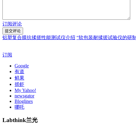
订阅评论
铝塑复合膜抗揉搓性能测试仪介绍
“软包装耐揉搓试验仪的研
订阅
Google
有道
鲜果
抓虾
My Yahoo!
newsgator
Bloglines
哪吒
Labthink兰光