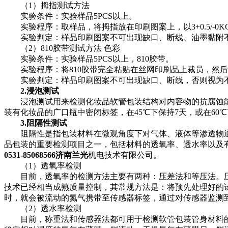
（1）拇指测试方法
实验条件：实验样品5PCS以上。
实验程序：取样品，将拇指放在印刷图案上，以3+0.5/-0K
实验判定：样品印刷图案不可出现缺口、断线、油墨黏附不
（2）810胶带测试方法 色彩
实验条件：实验样品5PCS以上，810胶带。
实验程序：将810胶带完全粘贴在丝网印刷品上裁员，然后
实验判定：样品印刷图案不可出现缺口、断线，否则视为
2.浸泡测试
浸泡测试用来检测化妆品软管包装结构对内容物的抗腐蚀能力，其
装有化妆品的广口瓶中密闭标签，在45℃下保持7天，或在6
3.阻隔性测试
阻隔性是指包装材料在微观角度下对气体、液体等渗透物通
品包装的重要检测项目之一，包括材料的透氧率、透水率以及
0531-85068566济南兰光
机电技术有限公司。
（1）透氧率检测
目前，透氧率的检测方法主要有两种：压差法和等压法。压
技术已经相当成熟质量控制，其常规方法是：将预先处理好的
时，就会被流动的氮气携带至传感器标签，通过对传感器监测
（2）透水率检测
目前，称重法和传感器法都可用于检测软管包装管身材料的