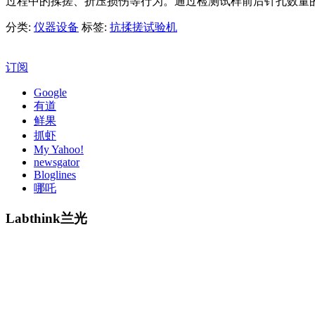
过程中的揉搓、折压损伤等行为。通过检测试样前后针孔数量
分类:
仪器设备
标签:
抗揉搓试验机
订阅
Google
有道
鲜果
抓虾
My Yahoo!
newsgator
Bloglines
哪吒
Labthink兰光