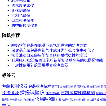
标准光源箱
透气度测试仪
雾化测试仪
气相色谱仪
口罩检测仪器
防护服检测仪器
随机推荐
酸奶软塑包装在低温下氧气阻隔性的监测方案
保健品充氮包装内部气体成分为什么会发生变化？
松节油法自立袋铝塑复合膜的耐揉搓性能测试
利用FDT-02设备验证乳粉铝塑复合膜包装的抗揉搓性能
一次性使用乳胶医用手套检测仪器
标签云
包装检测仪器
包装检测技术
医用手套检测仪器
医用防护口罩检测仪器
医用
揉搓试验仪
揉搓试验
材料揉搓性能检测
揉搓试验机
松节油
软包装检测
物理性能数据比对
行业标准
针孔
铝箔针孔度检测仪器
铝箔针孔度检测
兰光