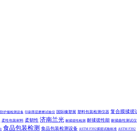
复合膜揉搓
国际橡塑展
塑料包装检测仪器
防护服检测设备
印刷墨层磨擦试验仪
济南兰光
柔韧性
耐揉搓性能
柔性包装材料
耐揉曲性测试仪
法
耐揉搓性检测
食品包装检测
食品包装检测设备
台
ASTM F392揉搓试验标准
ASTM F392